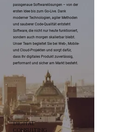
passgenaue Softwarelösungen – von der
ersten Idee bis zum Go-Live. Dank
moderner Technologien, agiler Methoden
und sauberer Code-Qualität entsteht
Software, die nicht nur heute funktioniert,
sondern auch morgen skalierbar bleibt.
Unser Team begleitet Sie bei Web-, Mobile-
und Cloud-Projekten und sorgt dafür,
dass Ihr digitales Produkt zuverlässig,
performant und sicher am Markt besteht.
DIGITAL
CONSULTING