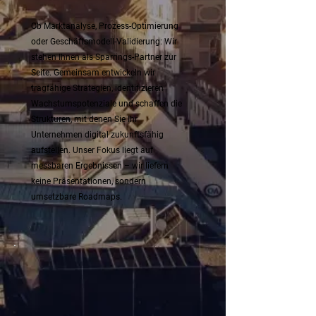
Ob Marktanalyse, Prozess-Optimierung
oder Geschäftsmodell-Validierung: Wir
stehen Ihnen als Sparrings-Partner zur
Seite. Gemeinsam entwickeln wir
tragfähige Strategien, identifizieren
Wachstums­potenziale und schaffen die
Strukturen, mit denen Sie Ihr
Unternehmen digital zukunfts­fähig
aufstellen. Unser Fokus liegt auf
messbaren Ergebnissen – wir liefern
keine Präsentationen, sondern
umsetzbare Roadmaps.