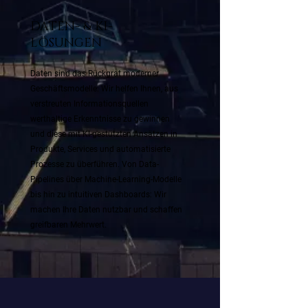
DATEN- & KI-
LÖSUNGEN
Daten sind das Rückgrat moderner
Geschäftsmodelle. Wir helfen Ihnen, aus
verstreuten Informations­quellen
werthaltige Erkenntnisse zu gewinnen
und diese mit KI-gestützten Ansätzen in
Produkte, Services und automatisierte
Prozesse zu überführen. Von Data-
Pipelines über Machine-Learning-Modelle
bis hin zu intuitiven Dashboards: Wir
machen Ihre Daten nutzbar und schaffen
greifbaren Mehrwert.